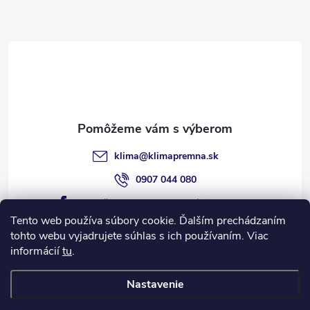
Z
á
p
ä
t
klima
@
klimapremna.sk
i
0907 044 080
https://www.facebook.com/klimapremna
e
Tento web používa súbory cookie. Ďalším prechádzaním
tohto webu vyjadrujete súhlas s ich používaním. Viac
informácií
tu
.
Informácie pre vás
Nastavenie