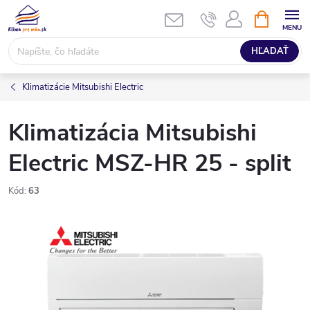
Prejsť
NÁKUPN
KOŠÍK
na
obsah
HĽADAŤ
Klimatizácie Mitsubishi Electric
Klimatizácia Mitsubishi
Electric MSZ-HR 25 - split
Kód:
63