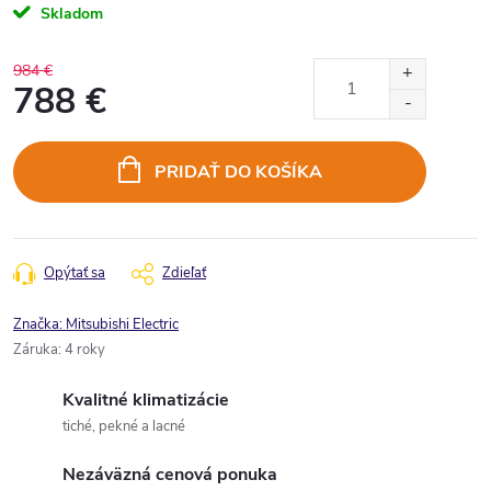
Skladom
984 €
788 €
Jednotková
cena:
PRIDAŤ DO KOŠÍKA
Opýtať sa
Zdieľať
Značka:
Mitsubishi Electric
Záruka
:
4 roky
Kvalitné klimatizácie
tiché, pekné a lacné
Nezáväzná cenová ponuka