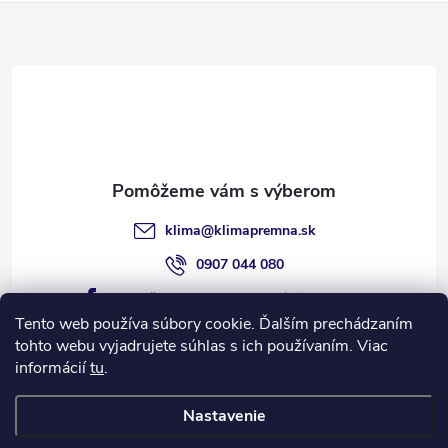
Z
á
p
ä
t
klima
@
klimapremna.sk
i
0907 044 080
https://www.facebook.com/klimapremna
e
Tento web používa súbory cookie. Ďalším prechádzaním
tohto webu vyjadrujete súhlas s ich používaním. Viac
informácií
tu
.
Informácie pre vás
Nastavenie