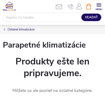
Prejsť
NÁKUPN
KOŠÍK
na
obsah
HĽADAŤ
Ostatné klimatizácie
Parapetné klimatizácie
Produkty ešte len
pripravujeme.
Môžete sa ale pozrieť na ostatné kategórie.