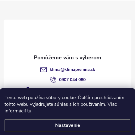
Z
á
p
ä
t
klima
@
klimapremna.sk
i
0907 044 080
https://www.facebook.com/klimapremna
e
Tento web používa súbory cookie. Ďalším prechádzaním
tohto webu vyjadrujete súhlas s ich používaním. Viac
informácií
tu
.
Informácie pre vás
Nastavenie