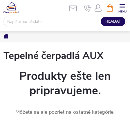
Prejsť
NÁKUPN
KOŠÍK
na
obsah
HĽADAŤ
Domov
Tepelné čerpadlá AUX
Produkty ešte len
pripravujeme.
Môžete sa ale pozrieť na ostatné kategórie.