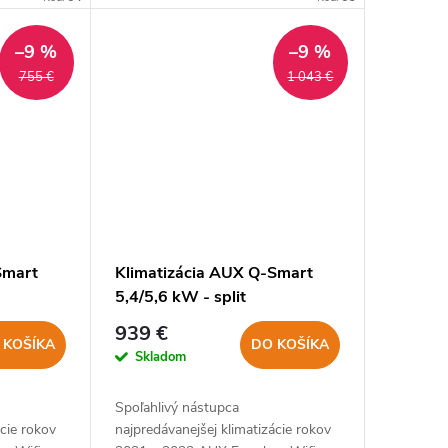
–9 %
–9 %
755 €
1 043 €
Smart
Klimatizácia AUX Q-Smart
5,4/5,6 kW - split
939 €
 KOŠÍKA
DO KOŠÍKA
Skladom
Spoľahlivý nástupca
ácie rokov
najpredávanejšej klimatizácie rokov