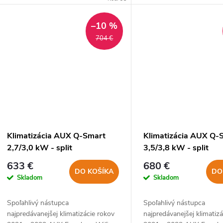
u
k
k
–10 %
t
704 €
t
o
o
v
v
Klimatizácia AUX Q-Smart
Klimatizácia AUX Q-
2,7/3,0 kW - split
3,5/3,8 kW - split
633 €
680 €
DO KOŠÍKA
DO
Skladom
Skladom
Spoľahlivý nástupca
Spoľahlivý nástupca
najpredávanejšej klimatizácie rokov
najpredávanejšej klimatiz