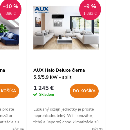
–10 %
–9 %
886 €
1 383 €
rna
AUX Halo Deluxe čierna
5,5/5,9 kW - split
1 245 €
 KOŠÍKA
DO KOŠÍKA
Skladom
e proste
Luxusný dizajn jednotky je proste
nizátor,
neprehliadnuteľný. Wifi, ionizátor,
atizácie sú
tichý a úsporný chod klimatizácie sú
samozrejmosťou.
Kód:
94
Kód:
95