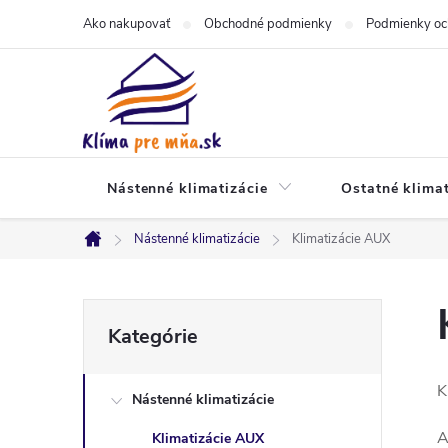
Prejsť
Ako nakupovať
Obchodné podmienky
Podmienky oc
na
obsah
Nástenné klimatizácie
Ostatné klimat
Nástenné klimatizácie
Klimatizácie AUX
Domov
B
Preskočiť
Kategórie
kategórie
o
K
Nástenné klimatizácie
č
A
Klimatizácie AUX