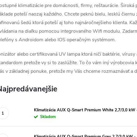
ostupné klimatizácie pre domácnosti, firmy, reštaurácie. Široká 
áklade poteší naozaj každého. Chcete peknú bielu, lesklú čiern
afinovanú šedú ktorá poteší aj toho najnáročnejšieho klienta. K
vládania na diaľku pomocou integrovaného Wifi modulu. Zadar
elefóny s Androidom alebo IOS operačným systémom.
onizátor alebo certifikovaná UV lampa ktorá ničí baktérie, vírusy
tandardom pretože vy si to zaslúžite. To čo vám iný výrobcovia k
ás v základnej ponuke, pretože my Vás chceme rozmaznávať a da
Najpredávanejšie
Klimatizácia AUX Q-Smart Premium White 2,7/3,0 kW -
Skladom
Klimatizácia AUX Q-Smart Premium Grey 2,7/3,0 kW - s