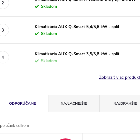
Skladom
Klimatizácia AUX Q-Smart 5,4/5,6 kW - split
Skladom
Klimatizácia AUX Q-Smart 3,5/3,8 kW - split
Skladom
Zobraziť viac produ
R
ODPORÚČAME
NAJLACNEJŠIE
NAJDRAHŠIE
a
položiek celkom
d