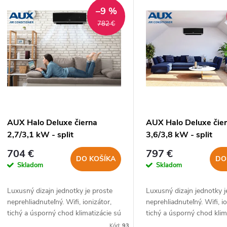
V
e
–9 %
ý
782 €
n
p
e
s
p
p
AUX Halo Deluxe čierna
AUX Halo Deluxe čie
r
2,7/3,1 kW - split
3,6/3,8 kW - split
r
704 €
797 €
o
DO KOŠÍKA
DO
Skladom
Skladom
o
d
Luxusný dizajn jednotky je proste
Luxusný dizajn jednotky j
d
neprehliadnuteľný. Wifi, ionizátor,
neprehliadnuteľný. Wifi, io
u
tichý a úsporný chod klimatizácie sú
tichý a úsporný chod klim
samozrejmosťou.
samozrejmosťou.
Kód:
93