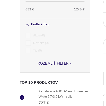
633
€
1245
€
Podľa štítku
Akcia
0
Novinka
0
Tip
0
ROZBALIŤ FILTER
TOP 10 PRODUKTOV
Klimatizácia AUX Q-Smart Premium
8
White 2,7/3,0 kW - split
727 €