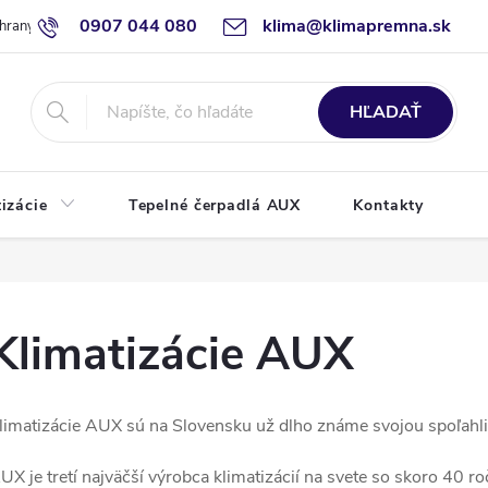
0907 044 080
klima@klimapremna.sk
hrany osobných údajov
HĽADAŤ
izácie
Tepelné čerpadlá AUX
Kontakty
Klimatizácie AUX
limatizácie AUX sú na Slovensku už dlho známe svojou spoľahl
UX je tretí najväčší výrobca klimatizácií na svete so skoro 40 r