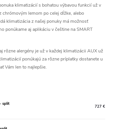
ponuka klimatizácií s bohatou výbavou funkcií už v
u z chrómovým lemom po celej dĺžke, alebo
aždá klimatizácia z našej ponuky má možnosť
mo ponúkame aj aplikáciu v češtine na SMART
 aj rôzne alergény je už v každej klimatizácii AUX už
limatizácií ponúkajú za rôzne príplatky dostanete u
ť Vám len to najlepšie.
 split
727 €
plit