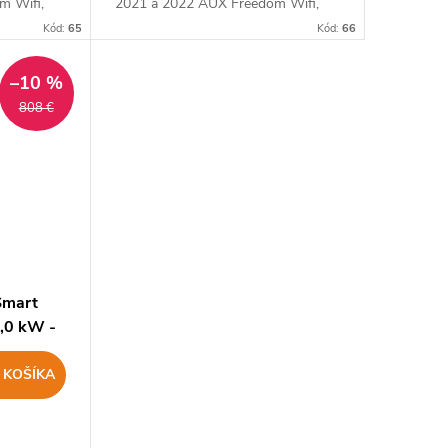
m Wifi,
2021 a 2022 AUX Freedom Wifi,
 vzduchu už
ionizátor, 4D distribúcia vzduchu už
Kód:
65
Kód:
66
v základnej verzii.
–10 %
808 €
Smart
,0 kW -
 KOŠÍKA