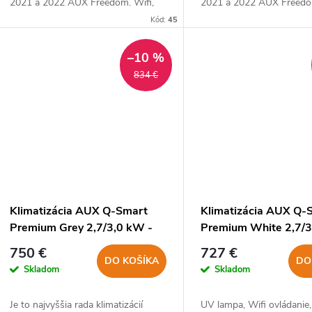
2021 a 2022 AUX Freedom. Wifi,
2021 a 2022 AUX Freedo
ionizátor, 4D distribúcia vzduchu už
ionizátor, 4D distribúcia
Kód:
45
v základnej verzii.
v základnej verzii.
–10 %
834 €
Klimatizácia AUX Q-Smart
Klimatizácia AUX Q-
Premium Grey 2,7/3,0 kW -
Premium White 2,7/3
split
split
750 €
727 €
DO KOŠÍKA
DO
Skladom
Skladom
Je to najvyššia rada klimatizácií
UV lampa, Wifi ovládanie,