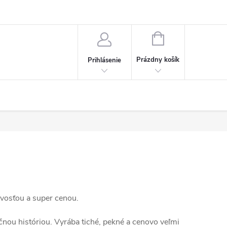
NÁKUPNÝ
KOŠÍK
Prázdny košík
Prihlásenie
ivosťou a super cenou.
očnou históriou. Vyrába tiché, pekné a cenovo veľmi