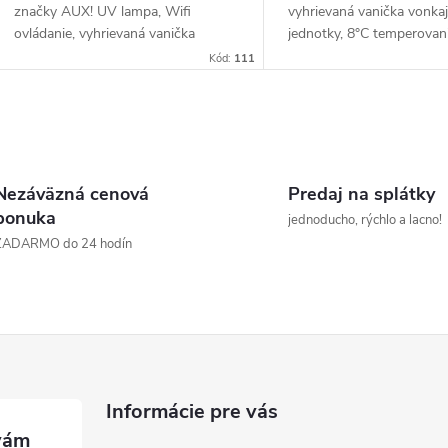
značky AUX! UV lampa, Wifi
vyhrievaná vanička vonkaj
ovládanie, vyhrievaná vanička
jednotky, 8°C temperovanie
vonkajšej jednotky.
len zlomok výnimočných f
Kód:
111
ktoré Vám budú spríjemňo
Klimatizácie z radu...
O
v
Nezáväzná cenová
Predaj na splátky
ponuka
jednoducho, rýchlo a lacno!
ZADARMO do 24 hodín
á
d
a
c
Informácie pre vás