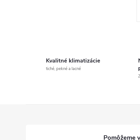
Kvalitné klimatizácie
l
tiché, pekné a lacné
Z
á
i