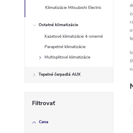
n
d
Klimatizácie Mitsubishi Electric
z
ý
r
Ostatné klimatizácie
o
p
Kazetové klimatizácie 4-smerné
t
a
Parapetné klimatizácie
I
Multisplitové klimatizácie
š
n
n
Tepelné čerpadlá AUX
e
l
Cena