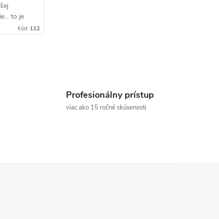
šej
... to je
unkcií
Kód:
112
vať život.
Profesionálny prístup
viac ako 15 ročné skúsenosti