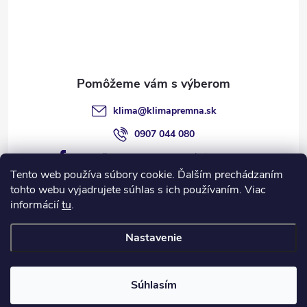
á
p
ä
t
klima
@
klimapremna.sk
i
0907 044 080
https://www.facebook.com/klimapremna
e
Tento web používa súbory cookie. Ďalším prechádzaním
tohto webu vyjadrujete súhlas s ich používaním. Viac
informácií
tu
.
Informácie pre vás
Nastavenie
Copyright 2026
Klíma pre mňa 1 s.r.o.
. Všetky práva vyhradené.
Súhlasím
Vytvoril Shoptet