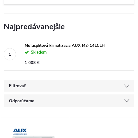
Najpredávanejšie
Multisplitová klimatizácia AUX M2-14LCLH
Skladom
1 008 €
Filtrovať
R
Odporúčame
a
Najlacnejšie
V
Najdrahšie
d
Najpredávanejšie