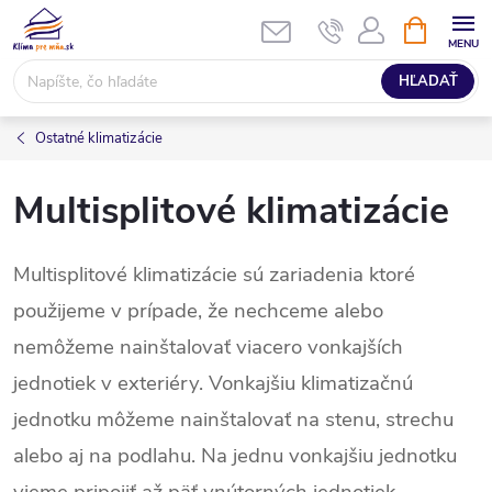
Prejsť
NÁKUPN
KOŠÍK
na
obsah
HĽADAŤ
Ostatné klimatizácie
Multisplitové klimatizácie
Multisplitové klimatizácie sú zariadenia ktoré
použijeme v prípade, že nechceme alebo
nemôžeme nainštalovať viacero vonkajších
jednotiek v exteriéry. Vonkajšiu klimatizačnú
jednotku môžeme nainštalovať na stenu, strechu
alebo aj na podlahu. Na jednu vonkajšiu jednotku