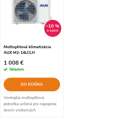
ý
e
p
Abecedne
n
i
–10 %
1 120 €
i
s
e
Multisplitová klimatizácia
AUX M2-14LCLH
p
p
1 008 €
r
Skladom
r
o
DO KOŠÍKA
o
d
Vonkajšia multisplitová
d
jednotka určená pre napojenie
dvoch vnútorných
u
klimatizačných jednotiek.
u