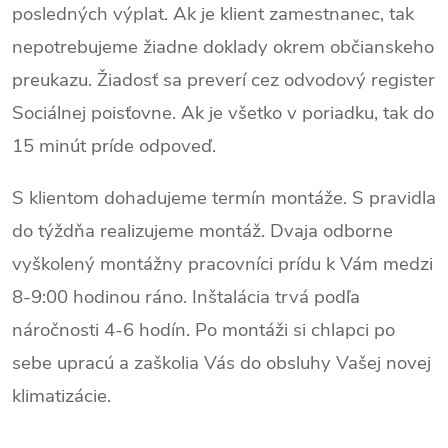
v
posledných výplat. Ak je klient zamestnanec, tak
nepotrebujeme žiadne doklady okrem občianskeho
k
preukazu. Žiadosť sa preverí cez odvodový register
y
Sociálnej poisťovne. Ak je všetko v poriadku, tak do
v
15 minút príde odpoveď.
ý
S klientom dohadujeme termín montáže. S pravidla
p
do týždňa realizujeme montáž. Dvaja odborne
i
vyškolený montážny pracovníci prídu k Vám medzi
s
8-9:00 hodinou ráno. Inštalácia trvá podľa
u
náročnosti 4-6 hodín. Po montáži si chlapci po
sebe upracú a zaškolia Vás do obsluhy Vašej novej
klimatizácie.