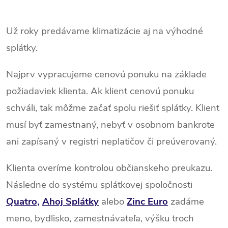
k
O
k
t
v
Už roky predávame klimatizácie aj na výhodné
t
splátky.
o
l
o
á
v
Najprv vypracujeme cenovú ponuku na základe
v
d
požiadaviek klienta. Ak klient cenovú ponuku
schváli, tak môžme začať spolu riešiť splátky. Klient
a
musí byť zamestnaný, nebyť v osobnom bankrote
c
ani zapísaný v registri neplatičov či preúverovaný.
i
Klienta overíme kontrolou občianskeho preukazu.
e
Následne do systému splátkovej spoločnosti
p
Quatro,
Ahoj Splátky
alebo
Zinc Euro
zadáme
r
meno, bydlisko, zamestnávateľa, výšku troch