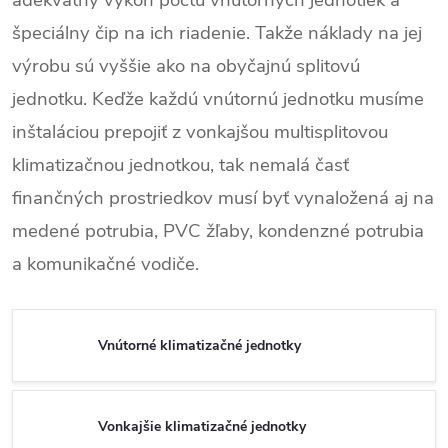
adekvátny výkon počtu vnútorných jednotiek a
špeciálny čip na ich riadenie. Takže náklady na jej
výrobu sú vyššie ako na obyčajnú splitovú
jednotku. Keďže každú vnútornú jednotku musíme
inštaláciou prepojiť z vonkajšou multisplitovou
klimatizačnou jednotkou, tak nemalá časť
finančných prostriedkov musí byť vynaložená aj na
medené potrubia, PVC žľaby, kondenzné potrubia
a komunikačné vodiče.
Vnútorné klimatizačné jednotky
Vonkajšie klimatizačné jednotky